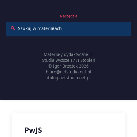
Narzędzia
🔍
Szukaj w materiałach
Materiały dydaktyczne IT
Studia wyższe I / II Stopień
© Igor Brzeżek 2026
biuro@netstudio.net.pl
itblog.netstudio.net.pl
PwJS