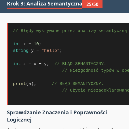
Krok 3: Analiza Semantyczna
25/50
// Błędy wykrywane przez analizę semantyczną
int
 x 
=
10
string
 y 
=
"hello"
;

int
 z 
=
 x 
+
 y;  
// BŁĄD SEMANTYCZNY:
// Niezgodność typów w op
print
(a);      
// BŁĄD SEMANTYCZNY:
// Użycie niezadeklarowan
Sprawdzanie Znaczenia i Poprawności
Logicznej