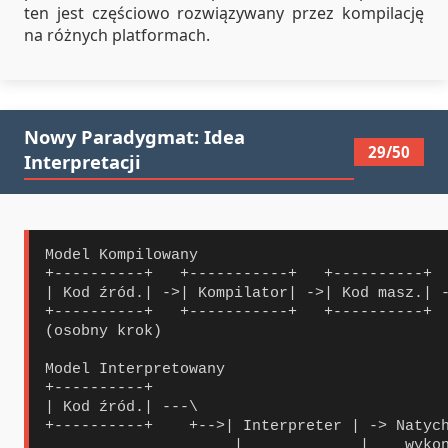
ten jest częściowo rozwiązywany przez kompilację
na różnych platformach.
Nowy Paradygmat: Idea
29/50
Interpretacji
Model Kompilowany

+----------+   +-----------+   +----------+

| Kod źród.| ->| Kompilator| ->| Kod masz.| -
+----------+   +-----------+   +----------+

(osobny krok)

Model Interpretowany

+----------+

| Kod źród.| ---\

+----------+    +-->| Interpreter | -> Natych
                     |             |    wykon