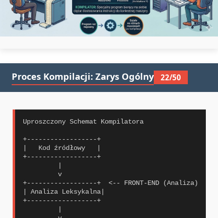
Proces Kompilacji: Zarys Ogólny
22/50
Uproszczony Schemat Kompilatora

+------------------+

|   Kod źródłowy   |

+------------------+

         |

         v

+------------------+  <-- FRONT-END (Analiza)

| Analiza Leksykalna|

+------------------+

         |

         v
