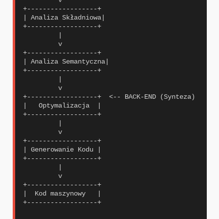
+------------------+

| Analiza Składniowa|

+------------------+

         |

         v

+------------------+

| Analiza Semantyczna|

+------------------+

         |

         v

+------------------+  <-- BACK-END (Synteza)

|   Optymalizacja  |

+------------------+

         |

         v

+------------------+

| Generowanie Kodu |

+------------------+

         |

         v

+------------------+

|  Kod maszynowy   |

+------------------+
