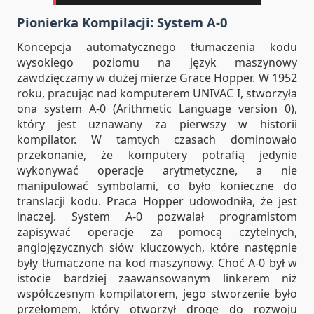
Pionierka Kompilacji: System A-0
Koncepcja automatycznego tłumaczenia kodu
wysokiego poziomu na język maszynowy
zawdzięczamy w dużej mierze Grace Hopper. W 1952
roku, pracując nad komputerem UNIVAC I, stworzyła
ona system A-0 (Arithmetic Language version 0),
który jest uznawany za pierwszy w historii
kompilator. W tamtych czasach dominowało
przekonanie, że komputery potrafią jedynie
wykonywać operacje arytmetyczne, a nie
manipulować symbolami, co było konieczne do
translacji kodu. Praca Hopper udowodniła, że jest
inaczej. System A-0 pozwalał programistom
zapisywać operacje za pomocą czytelnych,
anglojęzycznych słów kluczowych, które następnie
były tłumaczone na kod maszynowy. Choć A-0 był w
istocie bardziej zaawansowanym linkerem niż
współczesnym kompilatorem, jego stworzenie było
przełomem, który otworzył drogę do rozwoju