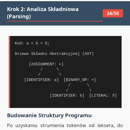
Krok 2: Analiza Składniowa
24/50
(Parsing)
Kod: a = b + 5;

Drzewo Składni Abstrakcyjnej (AST)

      [ASSIGNMENT: =]

           /      \

          /        \

    [IDENTIFIER: a]  [BINARY_OP: +]

                       /       \

                      /         \

               [IDENTIFIER: b]  [LITERAL: 5]

Budowanie Struktury Programu
Po uzyskaniu strumienia tokenów od leksera, do