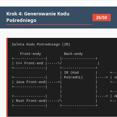
Krok 4: Generowanie Kodu
26/50
Pośredniego
Zaleta Kodu Pośredniego (IR)

    Front-endy           Back-endy

+---------------|      |----------------+

| C++ Front-end |-----\/                 |

+---------------|      +----------------+

                       | IR (Kod        |      +---
+---------------|      | Pośredni)      |----> | x8
| Java Front-end|----->|                |      +---
+---------------|      |                |

                       |                |      +---
+---------------|      |                |----> | AR
| Rust Front-end|-----/\                |      +---
+---------------|      +----------------+
