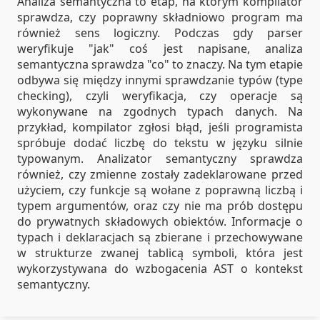
Analiza semantyczna to etap, na którym kompilator
sprawdza, czy poprawny składniowo program ma
również sens logiczny. Podczas gdy parser
weryfikuje "jak" coś jest napisane, analiza
semantyczna sprawdza "co" to znaczy. Na tym etapie
odbywa się między innymi sprawdzanie typów (type
checking), czyli weryfikacja, czy operacje są
wykonywane na zgodnych typach danych. Na
przykład, kompilator zgłosi błąd, jeśli programista
spróbuje dodać liczbę do tekstu w języku silnie
typowanym. Analizator semantyczny sprawdza
również, czy zmienne zostały zadeklarowane przed
użyciem, czy funkcje są wołane z poprawną liczbą i
typem argumentów, oraz czy nie ma prób dostępu
do prywatnych składowych obiektów. Informacje o
typach i deklaracjach są zbierane i przechowywane
w strukturze zwanej tablicą symboli, która jest
wykorzystywana do wzbogacenia AST o kontekst
semantyczny.