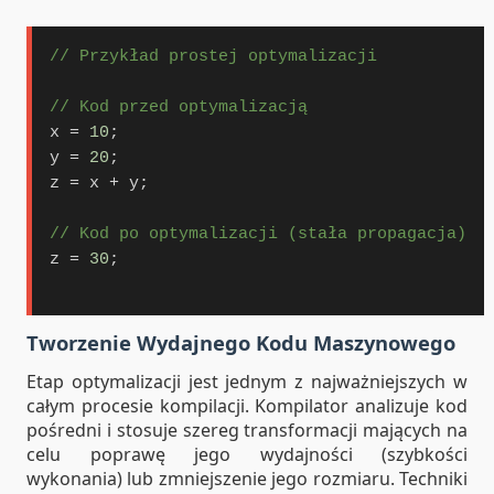
// Przykład prostej optymalizacji
// Kod przed optymalizacją
x 
=
10
;

y 
=
20
;

z 
=
 x 
+
 y;

// Kod po optymalizacji (stała propagacja)
z 
=
30
;

Tworzenie Wydajnego Kodu Maszynowego
Etap optymalizacji jest jednym z najważniejszych w
całym procesie kompilacji. Kompilator analizuje kod
pośredni i stosuje szereg transformacji mających na
celu poprawę jego wydajności (szybkości
wykonania) lub zmniejszenie jego rozmiaru. Techniki