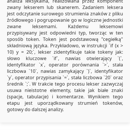
analiza leksykalna, realizowana przez komponent
zwany lekserem lub skanerem. Zadaniem leksera
jest odczytanie surowego strumienia znaków z pliku
źródłowego i pogrupowanie go w logiczne jednostki
zwane leksemami. Każdemu leksemowi
przypisywany jest odpowiedni typ, tworząc w ten
sposób token. Token jest podstawową "cegiełką"
składniową języka. Przykładowo, w instrukcji `if (x >
10) y = 20;`, lekser zidentyfikuje takie tokeny jak:
słowo kluczowe `if`, nawias otwierający `(`,
identyfikator `x`, operator porównania `>`, stała
liczbowa `10`, nawias zamykający `)`, identyfikator
`y`, operator przypisania `=`, stała liczbowa `20` oraz
średnik `;`. W trakcie tego procesu lekser zazwyczaj
usuwa nieistotne elementy, takie jak białe znaki
(spacje, tabulacje) i komentarze. Wynikiem tego
etapu jest uporządkowany strumień tokenów,
gotowy do dalszej analizy.