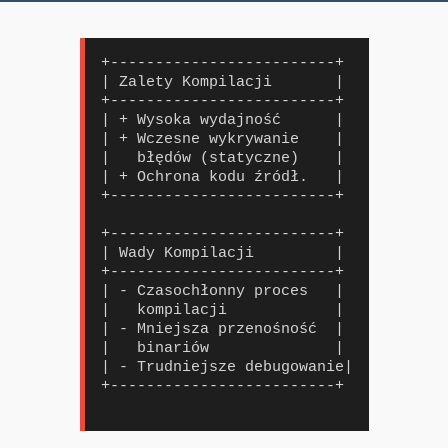
+-------------------------+

| Zalety Kompilacji       |

+-------------------------+

| + Wysoka wydajność      |

| + Wczesne wykrywanie    |

|   błędów (statyczne)    |

| + Ochrona kodu źródł.   |

+-------------------------+

+-------------------------+

| Wady Kompilacji         |

+-------------------------+

| - Czasochłonny proces   |

|   kompilacji            |

| - Mniejsza przenośność  |

|   binariów              |

| - Trudniejsze debugowanie|

+-------------------------+
