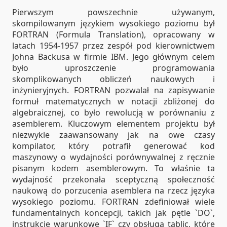
Pierwszym powszechnie używanym,
skompilowanym językiem wysokiego poziomu był
FORTRAN (Formula Translation), opracowany w
latach 1954-1957 przez zespół pod kierownictwem
Johna Backusa w firmie IBM. Jego głównym celem
było uproszczenie programowania
skomplikowanych obliczeń naukowych i
inżynieryjnych. FORTRAN pozwalał na zapisywanie
formuł matematycznych w notacji zbliżonej do
algebraicznej, co było rewolucją w porównaniu z
asemblerem. Kluczowym elementem projektu był
niezwykle zaawansowany jak na owe czasy
kompilator, który potrafił generować kod
maszynowy o wydajności porównywalnej z ręcznie
pisanym kodem asemblerowym. To właśnie ta
wydajność przekonała sceptyczną społeczność
naukową do porzucenia asemblera na rzecz języka
wysokiego poziomu. FORTRAN zdefiniował wiele
fundamentalnych koncepcji, takich jak pętle `DO`,
instrukcje warunkowe `IF` czy obsługa tablic, które