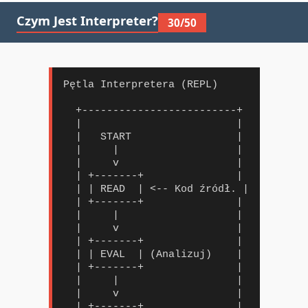
Czym Jest Interpreter?
30/50
Pętla Interpretera (REPL)

  +-------------------------+

  |                         |

  |   START                 |

  |     |                   |

  |     v                   |

  | +-------+               |

  | | READ  | <-- Kod źródł. |

  | +-------+               |

  |     |                   |

  |     v                   |

  | +-------+               |

  | | EVAL  | (Analizuj)    |

  | +-------+               |

  |     |                   |

  |     v                   |

  | +-------+               |
