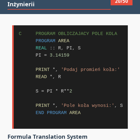
20/50
Inżynierii
C     PROGRAM OBLICZAJACY POLE KOLA
PROGRAM
AREA
REAL
::
 R, PI, S

      PI 
=
3.14159
PRINT
 *, 
'Podaj promień koła:'
READ
 *, R

      S 
=
 PI 
*
 R
**
2
PRINT
 *, 
'Pole koła wynosi:'
, S

END PROGRAM
AREA
Formula Translation System