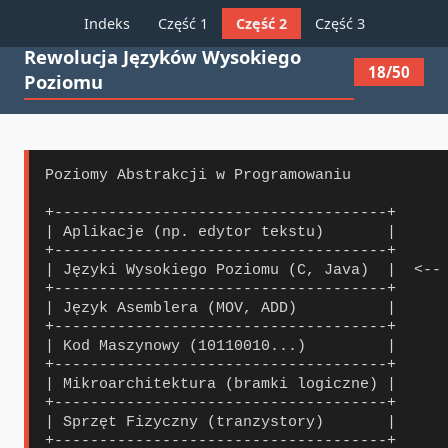
Indeks
Część 1
Część 2
Część 3
Rewolucja Języków Wysokiego
18/50
Poziomu
Poziomy Abstrakcji w Programowaniu

+-------------------------------------+

| Aplikacje (np. edytor tekstu)       |

+-------------------------------------+

| Języki Wysokiego Poziomu (C, Java)  |  <-- 
+-------------------------------------+

| Język Asemblera (MOV, ADD)          |

+-------------------------------------+

| Kod Maszynowy (10110010...)         |

+-------------------------------------+

| Mikroarchitektura (bramki logiczne) |

+-------------------------------------+

| Sprzęt Fizyczny (tranzystory)       |

+-------------------------------------+
