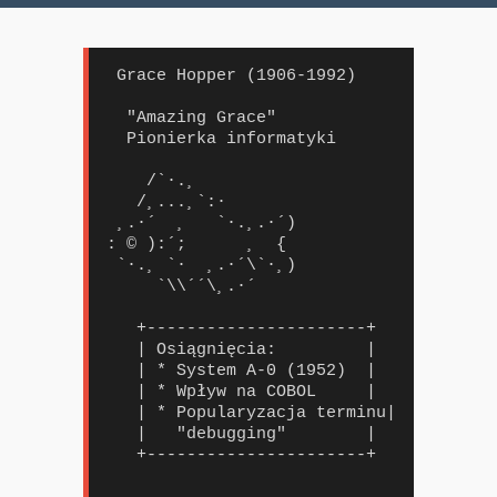
 Grace Hopper (1906-1992)

  "Amazing Grace"

  Pionierka informatyki

    /`·.¸

   /¸...¸`:·

 ¸.·´  ¸   `·.¸.·´)

: © ):´;      ¸  {

 `·.¸ `·  ¸.·´\`·¸)

     `\\´´\¸.·´

   +----------------------+

   | Osiągnięcia:         |

   | * System A-0 (1952)  |

   | * Wpływ na COBOL     |

   | * Popularyzacja terminu|

   |   "debugging"        |

   +----------------------+
