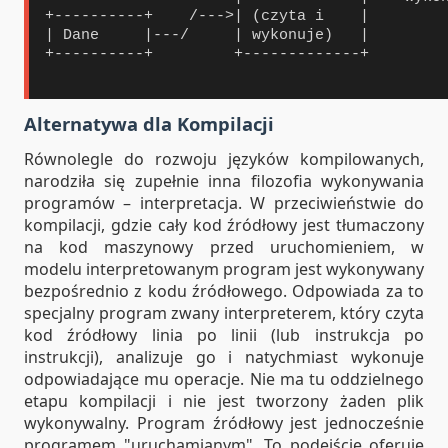
+----------+    /--->| (czyta i    |

| Dane     |---/     | wykonuje)   |

+----------+         +-------------+

Alternatywa dla Kompilacji
Równolegle do rozwoju języków kompilowanych,
narodziła się zupełnie inna filozofia wykonywania
programów – interpretacja. W przeciwieństwie do
kompilacji, gdzie cały kod źródłowy jest tłumaczony
na kod maszynowy przed uruchomieniem, w
modelu interpretowanym program jest wykonywany
bezpośrednio z kodu źródłowego. Odpowiada za to
specjalny program zwany interpreterem, który czyta
kod źródłowy linia po linii (lub instrukcja po
instrukcji), analizuje go i natychmiast wykonuje
odpowiadające mu operacje. Nie ma tu oddzielnego
etapu kompilacji i nie jest tworzony żaden plik
wykonywalny. Program źródłowy jest jednocześnie
programem "uruchamianym". To podejście oferuje