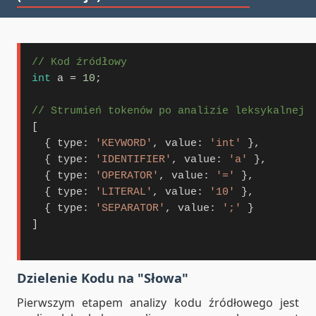
// Kod źródłowy
int
 a 
=
10
;

// Strumień tokenów po analizie leksykalnej
[

  { type: 
'KEYWORD'
, value: 
'int'
 },

  { type: 
'IDENTIFIER'
, value: 
'a'
 },

  { type: 
'OPERATOR'
, value: 
'='
 },

  { type: 
'LITERAL'
, value: 
'10'
 },

  { type: 
'SEPARATOR'
, value: 
';'
 }

]

Dzielenie Kodu na "Słowa"
Pierwszym etapem analizy kodu źródłowego jest