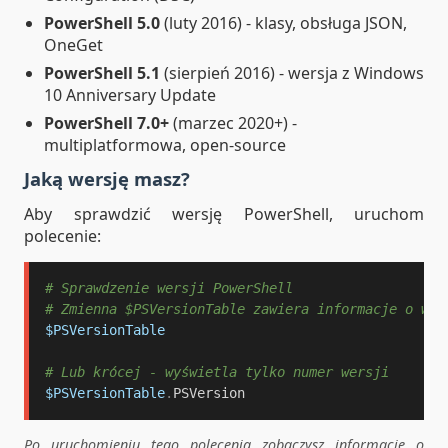
PowerShell 5.0
(luty 2016) - klasy, obsługa JSON,
OneGet
PowerShell 5.1
(sierpień 2016) - wersja z Windows
10 Anniversary Update
PowerShell 7.0+
(marzec 2020+) -
multiplatformowa, open-source
Jaką wersję masz?
Aby sprawdzić wersję PowerShell, uruchom
polecenie:
# Sprawdzenie wersji PowerShell
# Zmienna $PSVersionTable zawiera informacje o wer
$PSVersionTable
# Lub krócej - wyświetla tylko numer wersji
$PSVersionTable
.
PSVersion
Po uruchomieniu tego polecenia zobaczysz informacje o