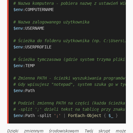
# Nazwa komputera - pobiera nazwę z ustawień Windo
$env
:COMPUTERNAME

# Nazwa zalogowanego użytkownika
$env
:USERNAME

# Ścieżka do folderu użytkownika (np. C:\Users\Jan
$env
:USERPROFILE

# Ścieżka tymczasowa (gdzie system trzyma pliki ty
$env
:TEMP

# Zmienna PATH - ścieżki wyszukiwania programów
# Gdy wpisujesz "notepad", system szuka go w tych 
$env
:Path

# Podziel zmienną PATH na części (każda ścieżka os
# -split ';' dzieli tekst na tablicę przy znaku śr
$env
:Path 
-
split 
';'
|
ForEach-Object
{
$_
}
Dzięki zmiennym środowiskowym Twój skrypt może