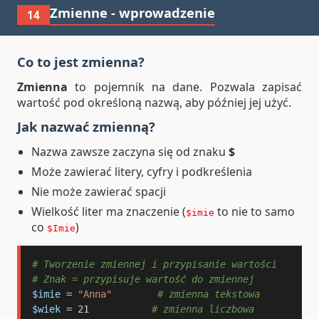
Zmienne - wprowadzenie
14
Co to jest zmienna?
Zmienna
to pojemnik na dane. Pozwala zapisać
wartość pod określoną nazwą, aby później jej użyć.
Jak nazwać zmienną?
Nazwa zawsze zaczyna się od znaku
$
Może zawierać litery, cyfry i podkreślenia
Nie może zawierać spacji
Wielkość liter ma znaczenie (
to nie to samo
$imie
co
)
$Imie
# Tworzenie zmiennej i przypisanie wartości
# Znak = przypisuje wartość do zmiennej
$imie
 = 
"Anna"
# zmienna tekstowa
$wiek
 = 21           
# zmienna liczbowa