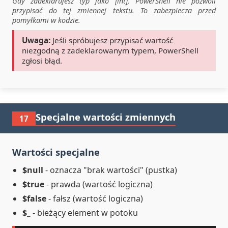
Gdy zadeklarujesz typ jako [int], PowerShell nie pozwoli
przypisać do tej zmiennej tekstu. To zabezpiecza przed
pomyłkami w kodzie.
Uwaga:
Jeśli spróbujesz przypisać wartość
niezgodną z zadeklarowanym typem, PowerShell
zgłosi błąd.
Specjalne wartości zmiennych
17
Wartości specjalne
$null
- oznacza "brak wartości" (pustka)
$true
- prawda (wartość logiczna)
$false
- fałsz (wartość logiczna)
$_
- bieżący element w potoku