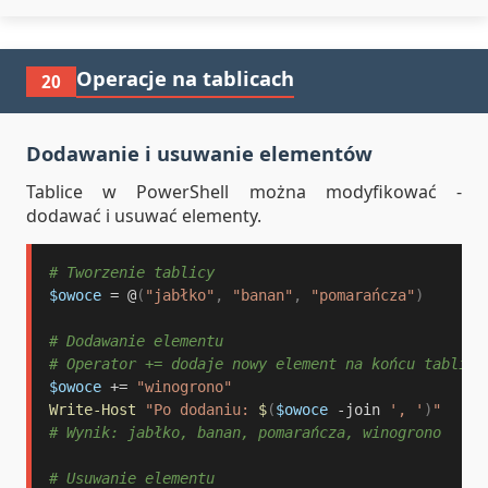
Operacje na tablicach
20
Dodawanie i usuwanie elementów
Tablice w PowerShell można modyfikować -
dodawać i usuwać elementy.
# Tworzenie tablicy
$owoce
 = @
(
"jabłko"
,
"banan"
,
"pomarańcza"
)
# Dodawanie elementu
# Operator += dodaje nowy element na końcu tablicy
$owoce
+=
"winogrono"
Write-Host
"Po dodaniu: 
$
(
$owoce
-join
', '
)
"
# Wynik: jabłko, banan, pomarańcza, winogrono
# Usuwanie elementu