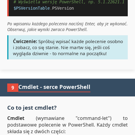
# Wyświetla wersję PowerShell, np. 5.1.22621.1
$PSVersionTable
.
PSVersion
Po wpisaniu każdego polecenia naciśnij Enter, aby je wykonać.
Obserwuj, jakie wyniki zwraca PowerShell.
Ćwiczenie:
Spróbuj wpisać każde polecenie osobno
i zobacz, co się stanie. Nie martw się, jeśli coś
wygląda dziwnie - to normalne na początku!
Cmdlet - serce PowerShell
9
Co to jest cmdlet?
Cmdlet
(wymawiane "command-let") to
podstawowe polecenie w PowerShell. Każdy cmdlet
składa się z dwóch części: