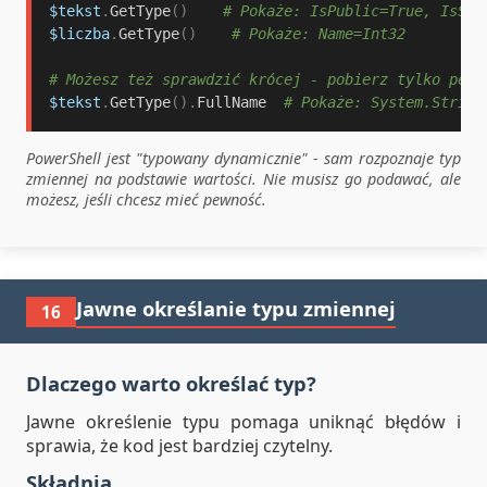
$tekst
.
GetType
(
)
# Pokaże: IsPublic=True, IsSer
$liczba
.
GetType
(
)
# Pokaże: Name=Int32
# Możesz też sprawdzić krócej - pobierz tylko pełn
$tekst
.
GetType
(
)
.
FullName  
# Pokaże: System.String
PowerShell jest "typowany dynamicznie" - sam rozpoznaje typ
zmiennej na podstawie wartości. Nie musisz go podawać, ale
możesz, jeśli chcesz mieć pewność.
Jawne określanie typu zmiennej
16
Dlaczego warto określać typ?
Jawne określenie typu pomaga uniknąć błędów i
sprawia, że kod jest bardziej czytelny.
Składnia