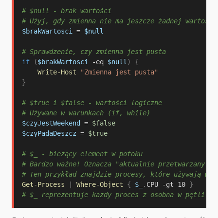
# $null - brak wartości
# Użyj, gdy zmienna nie ma jeszcze żadnej wartości
$brakWartosci
 = 
$null
# Sprawdzenie, czy zmienna jest pusta
if
(
$brakWartosci
-eq
$null
)
{
Write-Host
"Zmienna jest pusta"
}
# $true i $false - wartości logiczne
# Używane w warunkach (if, while)
$czyJestWeekend
 = 
$false
$czyPadaDeszcz
 = 
$true
# $_ - bieżący element w potoku
# Bardzo ważne! Oznacza "aktualnie przetwarzany el
# Ten przykład znajdzie procesy, które używają wię
Get-Process
|
Where-Object
{
$_
.
CPU 
-gt
 10 
}
# $_ reprezentuje każdy proces z osobna w pętli Wh