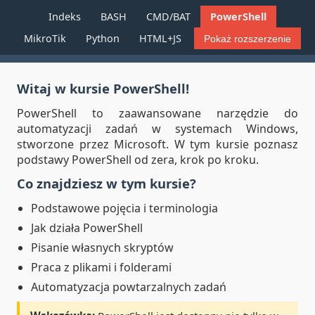
Indeks
BASH
CMD/BAT
PowerShell
PowerShell dla początkujących
MikroTik
Python
HTML+JS
Pokaż rozszerzenie
1
Witaj w kursie PowerShell!
PowerShell to zaawansowane narzędzie do
automatyzacji zadań w systemach Windows,
stworzone przez Microsoft. W tym kursie poznasz
podstawy PowerShell od zera, krok po kroku.
Co znajdziesz w tym kursie?
Podstawowe pojęcia i terminologia
Jak działa PowerShell
Pisanie własnych skryptów
Praca z plikami i folderami
Automatyzacja powtarzalnych zadań