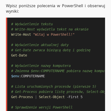
Wpisz poniższe polecenia w PowerShell i obserwuj
wyniki:
# Wyświetlenie tekstu
# Write-Host wyświetla tekst na ekranie
Write-Host
"Witaj w PowerShell!"
# Wyświetlenie aktualnej daty
# Get-Date zwraca bieżącą datę i godzinę
Get-Date
# Wyświetlenie nazwy komputera
# Zmienna $env:COMPUTERNAME pobiera nazwę komputer
$env
:COMPUTERNAME

# Lista uruchomionych procesów (pierwsze 5)
# Get-Process pobiera listę procesów, Select-Objec
Get-Process
|
Select-Object
-
First 5

# Sprawdzenie wersji PowerShell