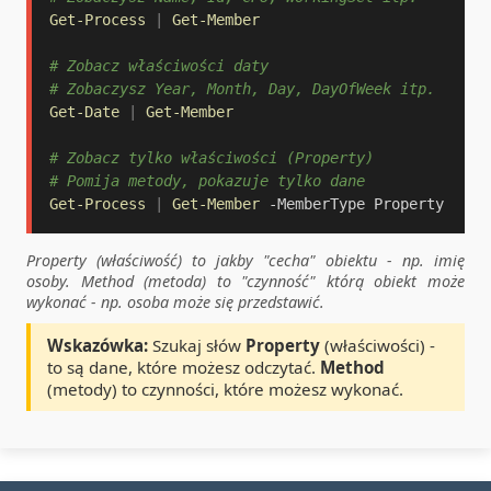
Get-Process
|
Get-Member
# Zobacz właściwości daty
# Zobaczysz Year, Month, Day, DayOfWeek itp.
Get-Date
|
Get-Member
# Zobacz tylko właściwości (Property)
# Pomija metody, pokazuje tylko dane
Get-Process
|
Get-Member
-
MemberType Property
Property (właściwość) to jakby "cecha" obiektu - np. imię
osoby. Method (metoda) to "czynność" którą obiekt może
wykonać - np. osoba może się przedstawić.
Wskazówka:
Szukaj słów
Property
(właściwości) -
to są dane, które możesz odczytać.
Method
(metody) to czynności, które możesz wykonać.