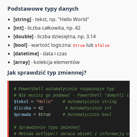
Podstawowe typy danych
[string]
- tekst, np. "Hello World"
[int]
- liczba całkowita, np. 42
[double]
- liczba dziesiętna, np. 3.14
[bool]
- wartość logiczna:
lub
$true
$false
[datetime]
- data i czas
[array]
- kolekcja elementów
Jak sprawdzić typ zmiennej?
# PowerShell automatycznie rozpoznaje typ
# Nie musisz go podawać - PowerShell "domyśli się"
$tekst
 = 
"Hello"
# Automatycznie string
$liczba
 = 42         
# Automatycznie int
$prawda
 = 
$true
# Automatycznie bool
# Sprawdzenie typu zmiennej
# Metoda GetType() zwraca obiekt z informacją o ty