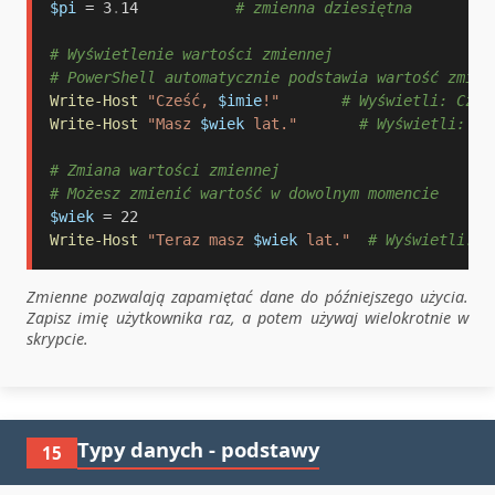
$pi
 = 3
.
14           
# zmienna dziesiętna
# Wyświetlenie wartości zmiennej
# PowerShell automatycznie podstawia wartość zmien
Write-Host
"Cześć, 
$imie
!"
# Wyświetli: Cześ
Write-Host
"Masz 
$wiek
 lat."
# Wyświetli: Ma
# Zmiana wartości zmiennej
# Możesz zmienić wartość w dowolnym momencie
$wiek
Write-Host
"Teraz masz 
$wiek
 lat."
# Wyświetli: T
Zmienne pozwalają zapamiętać dane do późniejszego użycia.
Zapisz imię użytkownika raz, a potem używaj wielokrotnie w
skrypcie.
Typy danych - podstawy
15