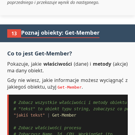
poprzedniego i przekazuje wynik do następnego.
Poznaj obiekty: Get-Member
13
Co to jest Get-Member?
Pokazuje, jakie
właściwości
(dane) i
metody
(akcje)
ma dany obiekt.
Gdy nie wiesz, jakie informacje możesz wyciągnąć z
jakiegoś obiektu, użyj
.
Get-Member
# Zobacz wszystkie właściwości i metody obiektu "t
# "tekst" to obiekt typu string, zobaczysz co potr
"jakiś tekst"
|
Get-Member
# Zobacz właściwości procesu
# Zobaczysz Name, Id, CPU, WorkingSet itp.