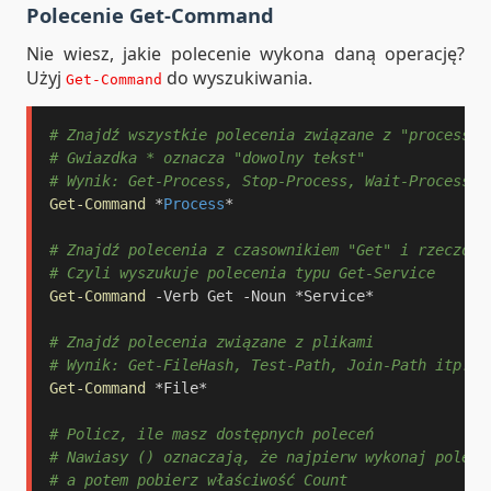
Polecenie Get-Command
Nie wiesz, jakie polecenie wykona daną operację?
Użyj
do wyszukiwania.
Get-Command
# Znajdź wszystkie polecenia związane z "process"
# Gwiazdka * oznacza "dowolny tekst"
# Wynik: Get-Process, Stop-Process, Wait-Process i
Get-Command
*
Process
*
# Znajdź polecenia z czasownikiem "Get" i rzeczown
# Czyli wyszukuje polecenia typu Get-Service
Get-Command
-
Verb Get 
-
Noun 
*
Service*

# Znajdź polecenia związane z plikami
# Wynik: Get-FileHash, Test-Path, Join-Path itp.
Get-Command
*
File*

# Policz, ile masz dostępnych poleceń
# Nawiasy () oznaczają, że najpierw wykonaj polece
# a potem pobierz właściwość Count