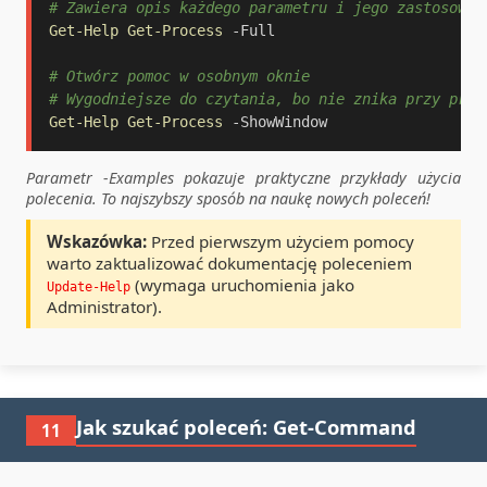
# Zawiera opis każdego parametru i jego zastosowan
Get-Help
Get-Process
-
Full

# Otwórz pomoc w osobnym oknie
# Wygodniejsze do czytania, bo nie znika przy prze
Get-Help
Get-Process
-
ShowWindow
Parametr -Examples pokazuje praktyczne przykłady użycia
polecenia. To najszybszy sposób na naukę nowych poleceń!
Wskazówka:
Przed pierwszym użyciem pomocy
warto zaktualizować dokumentację poleceniem
(wymaga uruchomienia jako
Update-Help
Administrator).
Jak szukać poleceń: Get-Command
11