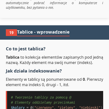
automatycznie pobrać informacje o komputerze i
użytkowniku, bez pytania o nie.
Tablice - wprowadzenie
19
Co to jest tablica?
Tablica
to kolekcja elementów zapisanych pod jedną
nazwą. Każdy element ma swój numer (indeks).
Jak działa indeksowanie?
Elementy w tablicy są ponumerowane od
0
. Pierwszy
element ma indeks 0, drugi - 1, itd.
# Tworzenie tablicy za pomocą @
# Elementy oddzielamy przecinkami
$kolory
 = @
(
"czerwony"
,
"zielony"
,
"niebieski"
)