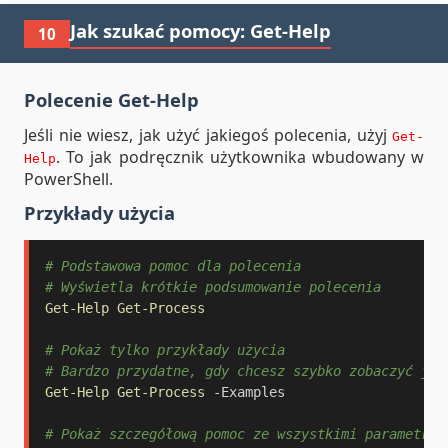
Jak szukać pomocy: Get-Help
10
Polecenie Get-Help
Jeśli nie wiesz, jak użyć jakiegoś polecenia, użyj
Get-
. To jak podręcznik użytkownika wbudowany w
Help
PowerShell.
Przykłady użycia
# Podstawowa pomoc dla polecenia
# Wyświetla krótkie podsumowanie polecenia
Get-Help
Get-Process
# Pokaż tylko przykłady użycia
# Bardzo przydatne, gdy chcesz szybko zobaczyć jak
Get-Help
Get-Process
-
Examples

# Pokaż szczegółową pomoc ze wszystkimi parametram