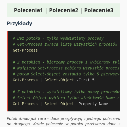
Polecenie1 | Polecenie2 | Polecenie3
Przykłady
# Bez potoku - tylko wyświetlamy procesy
# Get-Process zwraca listę wszystkich procesów
Get-Process
# Z potokiem - bierzemy procesy i wybieramy tylko 
# Najpierw Get-Process pobiera wszystkie procesy,
# potem Select-Object zostawia tylko 5 pierwszych
Get-Process
|
Select-Object
-
First 5

# Z potokiem - wyświetlamy tylko nazwy procesów
# Select-Object wybiera tylko właściwość Name z ka
Get-Process
|
Select-Object
-
Property Name
Potok działa jak rura - dane przepływają z jednego polecenia
do drugiego. Każde polecenie w potoku przetwarza dane z