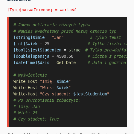
[Typ]$nazwaZmiennej = wartość
# Jawna deklaracja różnych typów
# Nawias kwadratowy przed nazwą oznacza typ
[string]
$imie
 = 
"Jan"
# Tylko tekst
[int]
$wiek
 = 25                
# Tylko liczba całk
[bool]
$jestStudentem
 = 
$true
# Tylko prawda/fałsz
[double]
$pensja
 = 4500
.
50      
# Liczba z przecink
[datetime]
$dzis
 = 
Get-Date
# Data i godzina
# Wyświetlenie
Write-Host
"Imię: 
$imie
"
Write-Host
"Wiek: 
$wiek
"
Write-Host
"Czy student: 
$jestStudentem
"
# Po uruchomieniu zobaczysz:
# Imię: Jan
# Wiek: 25
# Czy student: True